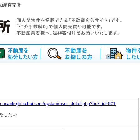
動産直売所
dousankojinbaibai.com/system/user_detail.php?buk_id=521
をしたい